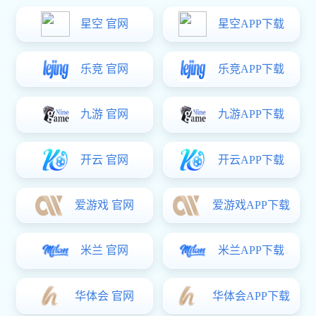
走进润林
施工现场
荣誉资质
联系东升国
际
当前位置：
东升国际
>
东升国际 资讯
>
行业东升国际
>