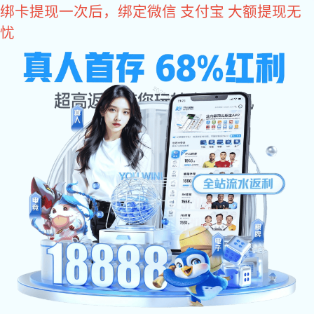
东升国际
东升国际有限公司为您提供专业的
东升国际
、
联系电话：
超高压水射流清洗
、
反应釜清洗工程
服务！
13963716958 /
13475751658
东升国际有限公司
SHANDONG RUNLIN ENGINEERING CO., LTD.
网站东升国
公司简介
服务项目
东升国际 资
际
讯