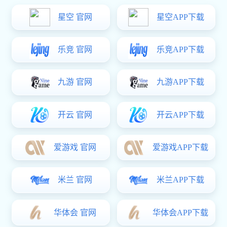
走进润林
施工现场
荣誉资质
联系东升国
际
当前位置：
东升国际
>
东升国际 资讯
>
行业东升国际
>
如