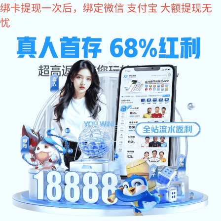
东升国际
东升国际有限公司为您提供专业的
东升国际
、
联系电话：
超高压水射流清洗
、
反应釜清洗工程
服务！
13963716958 /
13475751658
东升国际有限公司
SHANDONG RUNLIN ENGINEERING CO., LTD.
网站东升国
公司简介
服务项目
东升国际 资
际
讯