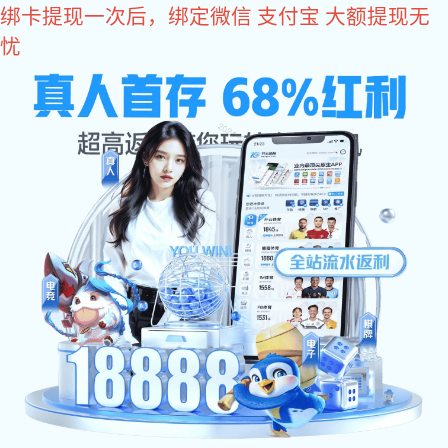
东升国际
东升国际有限公司为您提供专业的
东升国际
、
联系电话：
超高压水射流清洗
、
反应釜清洗工程
服务！
13963716958 /
13475751658
东升国际有限公司
SHANDONG RUNLIN ENGINEERING CO., LTD.
网站东升国
公司简介
服务项目
东升国际 资
际
讯