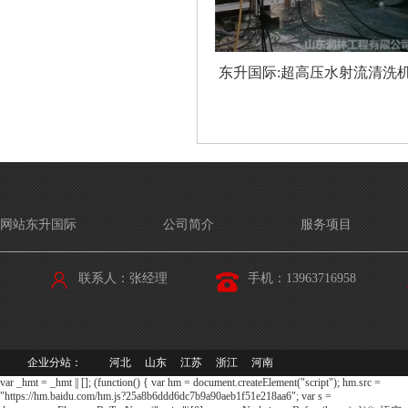
东升国际:超高压水射流清洗
网站东升国际
公司简介
服务项目
联系人：
张经理
手机：
13963716958
企业分站：
河北
山东
江苏
浙江
河南
var _hmt = _hmt || []; (function() { var hm = document.createElement("script"); hm.src =
"https://hm.baidu.com/hm.js?25a8b6ddd6dc7b9a90aeb1f51e218aa6"; var s =