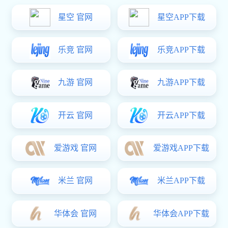
走进润林
施工现场
荣誉资质
联系东升国
际
储罐清洗
导航栏目
Navigation column
服务项目
东升国际
反应釜清洗
储罐清洗