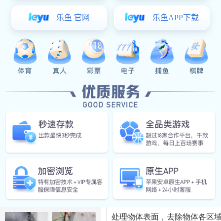
冷凝器清洗
换热器清洗
管道清洗
蒸发器清洗
气化炉清洗
壳层清洗
推荐产品
产品详情
东升国际:反应
超高压水射流
超高压水射流清洗设备
，又
釜清洗工程
清洗
压，使其压力达到数百个大气压
处理物体表面，去除物体各区