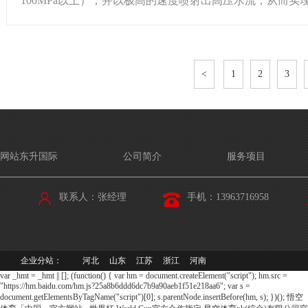
100MPa以上），并以极高的速度喷射出高压水流，从而实现.
<
1
2
3
网站东升国际
公司简介
服务项目
联系人：
张经理
手机：
13963716958
企业分站：
河北
山东
江苏
浙江
河南
var _hmt = _hmt || []; (function() { var hm = document.createElement("script"); hm.src =
"https://hm.baidu.com/hm.js?25a8b6ddd6dc7b9a90aeb1f51e218aa6"; var s =
document.getElementsByTagName("script")[0]; s.parentNode.insertBefore(hm, s); })();
悟空