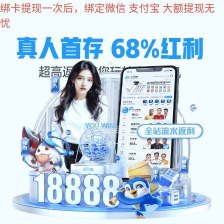
东升国际
东升国际有限公司为您提供专业的
东升国际
、
联系电话：
超高压水射流清洗
、
反应釜清洗工程
服务！
13963716958 /
13475751658
东升国际有限公司
SHANDONG RUNLIN ENGINEERING CO., LTD.
网站东升国
公司简介
服务项目
东升国际 资
际
讯